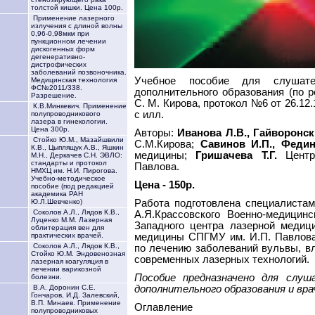
толстой кишки. Цена 100р.
Применение лазерного
излучения с длиной волны
0,96-0,98мкм при
пункционном лечении
дискогенных форм
дегенеративно-
дистрофических
заболеваний позвоночника.
Учебное пособие для слушате
Медицинская технология
ФС№2011/338.
дополнительного образования (по 
Разрешение.
С. М. Кирова, протокол №6 от 26.12.
К.В.Минкевич. Применение
с илл.
полупроводникового
лазера в гинекологии.
Цена 300р.
Авторы:
Иванова Л.В., Гайворонск
Стойко Ю.М., Мазайшвили
С.М.Кирова;
Савинов И.П., Федин
К.В., Цыплящук А.В., Яшкин
медицины;
Гришачева Т.Г.
Центр
М.Н., Деркачев С.Н. ЭВЛО:
стандарты и протокол
Павлова.
НМХЦ им. Н.И. Пирогова.
Учебно-методическое
Цена - 150р.
пособие (под редакцией
академика РАН
Работа подготовлена специалистам
Ю.Л.Шевченко)
Соколов А.Л., Лядов К.В.,
А.Я.Крассовского Военно-медицин
Луценко М.М. Лазерная
Западного центра лазерной медиц
облитерация вен для
медицины СПГМУ им. И.П. Павлова
практических врачей.
Соколов А.Л., Лядов К.В.,
по лечению заболеваний вульвы, в
Стойко Ю.М. Эндовенозная
современных лазерных технологий.
лазерная коагуляция в
лечении варикозной
Пособие предназначено для слу
болезни.
дополнительного образования и вра
В.А. Доронин С.Е.
Гончаров, И.Д. Залевский,
В.П. Минаев. Применение
Оглавление
полупроводниковых