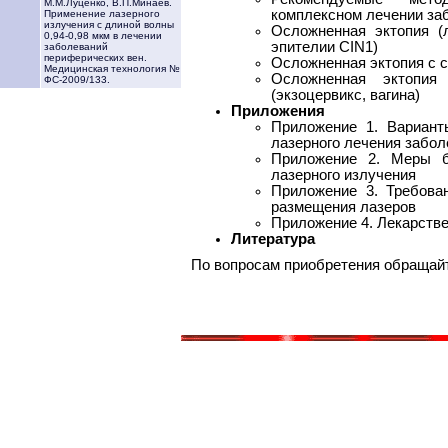
М.М.Луценко, В.П.Минаев.
комплексном лечении за
Применение лазерного
излучения с длиной волны
Осложненная эктопия (
0,94-0,98 мкм в лечении
эпителии CIN1)
заболеваний
периферических вен.
Осложненная эктопия с 
Медицинская технология №
Осложненная эктопи
ФС-2009/133.
(экзоцервикс, вагина)
Приложения
Приложение 1. Вариант
лазерного лечения забол
Приложение 2. Меры б
лазерного излучения
Приложение 3. Требова
размещения лазеров
Приложение 4. Лекарств
Литература
По вопросам приобретения обращай