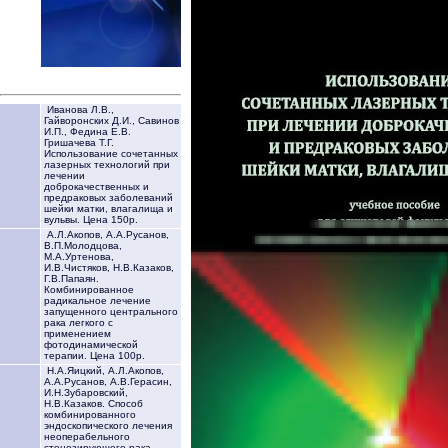
Иванова Л.В.,
Гайворонских Д.И., Савинов
И.П., Федина Е.В.
Гришачева Т.Г.
Использование сочетанных
лазерных технологий при
лечении
доброкачественных и
предраковых заболеваний
шейки матки, влагалища и
вульвы. Цена 150р.
А.Л.Акопов, А.А.Русанов,
В.П.Молодцова,
М.А.Уртенова,
И.В.Чистяков, Н.В.Казаков,
Г.В.Папаян.
Комбинированное
радикальное лечение
запущенного центрального
рака легкого с
применением
фотодинамической
терапии. Цена 100р.
Н.А.Яицкий, А.Л.Акопов,
А.А.Русанов, А.В.Герасин,
И.Н.Зубаровский,
Н.В.Казаков. Способ
комбинированного
эндоскопического лечения
неоперабельного
стенозирующего рака