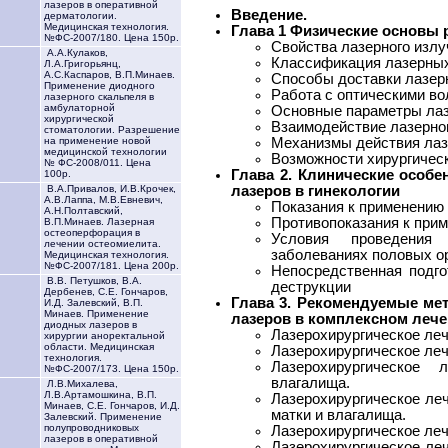
лазеров в оперативной
Введение.
дерматологии.
Медицинская технология.
Глава 1 Физические основы 
№ФС-2007/180. Цена 150р.
Свойства лазерного излу
А.А.Кулаков,
Классификация лазерных
Л.А.Григорьянц,
А.С.Каспаров, В.П.Минаев.
Способы доставки лазер
Применение диодного
Работа с оптическими во
лазерного скальпеля в
амбулаторной
Основные параметры лаз
хирургической
Взаимодействие лазерног
стоматологии. Разрешение
Механизмы действия лаз
на применение новой
медицинской технологии
Возможности хирургичес
№ ФС-2008/011. Цена
Глава 2. Клинические особ
100р.
лазеров в гинекологии
В.А.Привалов, И.В.Крочек,
А.В.Лаппа, М.В.Евневич,
Показания к применению
А.Н.Полтавский,
Противопоказания к прим
В.П.Минаев. Лазерная
остеоперфорация в
Условия проведения
лечении остеомиелита.
заболеваниях половых о
Медицинская технология.
№ФС-2007/181. Цена 200р.
Непосредственная подго
В.В. Петушков, В.А.
деструкции
Дербенев, С.Е. Гончаров,
Глава 3. Рекомендуемые ме
И.Д. Залевский, В.П.
Минаев. Применение
лазеров в комплексном лече
диодных лазеров в
Лазерохирургическое леч
хирургии аноректальной
области. Медицинская
Лазерохирургическое леч
технология.
Лазерохирургическое
№ФС-2007/173. Цена 150р.
влагалища.
Л.В.Михалева,
Л.В.Артамошкина, В.П.
Лазерохирургическое ле
Минаев, С.Е. Гончаров, И.Д.
матки и влагалища.
Залевский. Применение
полупроводниковых
Лазерохирургическое леч
лазеров в оперативной
Лазерохирургическое ле