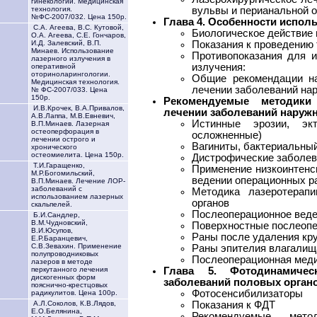
гинекологии. Медицинская
вульвы и перианальной о
технология.
№ФС-2007/032. Цена 150р.
Глава 4. Особенности испол
С.А. Агеева, В.С. Кутовой,
Биологическое действие
О.А. Агеева, С.Е. Гончаров,
Показания к проведению
И.Д. Залевский, В.П.
Минаев. Использование
Противопоказания для и
лазерного излучения в
излучения:
оперативной
оториноларингологии.
Общие рекомендации на
Медицинская технология.
лечении заболеваний на
№ ФС-2007/033. Цена
150р.
Рекомендуемые методик
И.В.Крочек, В.А.Привалов,
лечении заболеваний наружн
А.В.Лаппа, М.В.Евневич,
Истинные эрозии, эк
В.П.Минаев. Лазерная
остеоперфорация в
осложненные)
лечении острого и
Вагиниты, бактериальный
хронического
остеомиелита. Цена 150р.
Дистрофические заболев
Т.И.Гаращенко,
Применение низкоинтенс
М.Р.Богомильский,
ведении операционных ра
В.П.Минаев. Лечение ЛОР-
заболеваний с
Методика лазеротерап
использованием лазерных
органов
скальпелей.
Послеоперационное веде
Б.И.Сандлер,
В.М.Чудновский,
Поверхностные послеоп
В.И.Юсупов,
Раны после удаления кр
Е.Р.Баранцевич,
С.В.Зевахин. Применение
Раны эпителия влагалищ
полупроводниковых
Послеоперационная меди
лазеров в методе
Глава 5. Фотодинамиче
перкутанного лечения
дискогенных форм
заболеваний половых орган
пояснично-крестцовых
Фотосенсибилизаторы
радикулитов. Цена 100р.
Показания к ФДТ
А.Л.Соколов, К.В.Лядов,
Е.О.Белянина,
Рекомендуемые мето