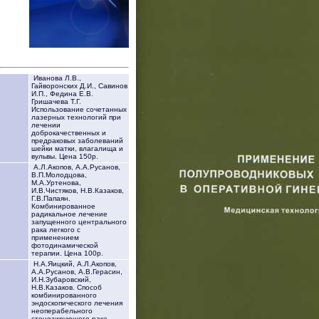
Иванова Л.В.,
Гайворонских Д.И., Савинов
И.П., Федина Е.В.
Гришачева Т.Г.
Использование сочетанных
лазерных технологий при
лечении
доброкачественных и
предраковых заболеваний
шейки матки, влагалища и
вульвы. Цена 150р.
А.Л.Акопов, А.А.Русанов,
В.П.Молодцова,
М.А.Уртенова,
И.В.Чистяков, Н.В.Казаков,
Г.В.Папаян.
Комбинированное
радикальное лечение
запущенного центрального
рака легкого с
применением
фотодинамической
терапии. Цена 100р.
Н.А.Яицкий, А.Л.Акопов,
А.А.Русанов, А.В.Герасин,
И.Н.Зубаровский,
Н.В.Казаков. Способ
комбинированного
эндоскопического лечения
неоперабельного
стенозирующего рака