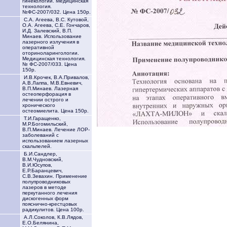
гинекологии. Медицинская
технология.
№ФС-2007/032. Цена 150р.
С.А. Агеева, В.С. Кутовой,
О.А. Агеева, С.Е. Гончаров,
И.Д. Залевский, В.П.
Минаев. Использование
лазерного излучения в
оперативной
оториноларингологии.
Медицинская технология.
№ ФС-2007/033. Цена
150р.
И.В.Крочек, В.А.Привалов,
А.В.Лаппа, М.В.Евневич,
В.П.Минаев. Лазерная
остеоперфорация в
лечении острого и
хронического
остеомиелита. Цена 150р.
Т.И.Гаращенко,
М.Р.Богомильский,
В.П.Минаев. Лечение ЛОР-
заболеваний с
использованием лазерных
скальпелей.
Б.И.Сандлер,
В.М.Чудновский,
В.И.Юсупов,
Е.Р.Баранцевич,
С.В.Зевахин. Применение
полупроводниковых
лазеров в методе
перкутанного лечения
дискогенных форм
пояснично-крестцовых
радикулитов. Цена 100р.
А.Л.Соколов, К.В.Лядов,
Е.О.Белянина,