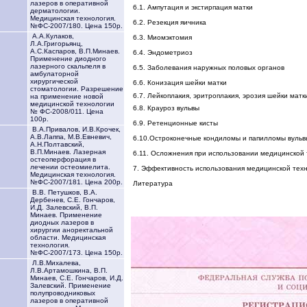
лазеров в оперативной
6.1. Ампутация и экстирпация матки
дерматологии.
Медицинская технология.
6.2. Резекция яичника
№ФС-2007/180. Цена 150р.
А.А.Кулаков,
6.3. Миомэктомия
Л.А.Григорьянц,
А.С.Каспаров, В.П.Минаев.
6.4. Эндометриоз
Применение диодного
лазерного скальпеля в
6.5. Заболевания наружных половых органов
амбулаторной
хирургической
6.6. Конизация шейки матки
стоматологии. Разрешение
6.7. Лейкоплакия, эритроплакия, эрозия шейки мат
на применение новой
медицинской технологии
6.8. Крауроз вульвы
№ ФС-2008/011. Цена
100р.
6.9. Ретенционные кисты
В.А.Привалов, И.В.Крочек,
А.В.Лаппа, М.В.Евневич,
6.10.Остроконечные кондиломы и папилломы вульв
А.Н.Полтавский,
В.П.Минаев. Лазерная
6.11. Осложнения при использовании медицинской
остеоперфорация в
лечении остеомиелита.
7. Эффективность использования медицинской тех
Медицинская технология.
№ФС-2007/181. Цена 200р.
Литература
В.В. Петушков, В.А.
Дербенев, С.Е. Гончаров,
И.Д. Залевский, В.П.
Минаев. Применение
диодных лазеров в
хирургии аноректальной
области. Медицинская
технология.
№ФС-2007/173. Цена 150р.
Л.В.Михалева,
Л.В.Артамошкина, В.П.
Минаев, С.Е. Гончаров, И.Д.
Залевский. Применение
полупроводниковых
лазеров в оперативной