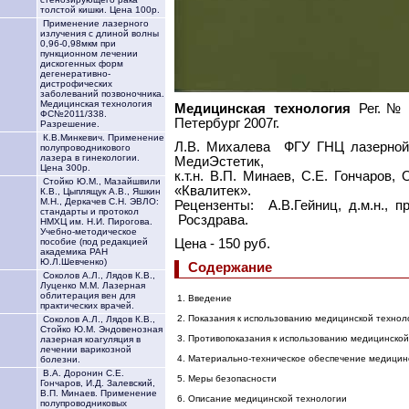
толстой кишки. Цена 100р.
Применение лазерного
излучения с длиной волны
0,96-0,98мкм при
пункционном лечении
дискогенных форм
дегенеративно-
дистрофических
заболеваний позвоночника.
Медицинская технология
Медицинская технология
Рег.№ Ф
ФС№2011/338.
Петербург 2007г.
Разрешение.
К.В.Минкевич. Применение
Л.В. Михалева ФГУ ГНЦ лазерной 
полупроводникового
лазера в гинекологии.
МедиЭстетик,
Цена 300р.
к.т.н. В.П. Минаев, С.Е. Гончаров
Стойко Ю.М., Мазайшвили
«Квалитек».
К.В., Цыплящук А.В., Яшкин
М.Н., Деркачев С.Н. ЭВЛО:
Рецензенты: А.В.Гейниц, д.м.н.,
стандарты и протокол
Росздрава.
НМХЦ им. Н.И. Пирогова.
Учебно-методическое
Цена - 150 руб.
пособие (под редакцией
академика РАН
Ю.Л.Шевченко)
Содержание
Соколов А.Л., Лядов К.В.,
Луценко М.М. Лазерная
облитерация вен для
1. Введение
практических врачей.
2. Показания к использованию медицинской технол
Соколов А.Л., Лядов К.В.,
Стойко Ю.М. Эндовенозная
3. Противопоказания к использованию медицинской
лазерная коагуляция в
лечении варикозной
4. Материально-техническое обеспечение медицин
болезни.
В.А. Доронин С.Е.
5. Меры безопасности
Гончаров, И.Д. Залевский,
В.П. Минаев. Применение
6. Описание медицинской технологии
полупроводниковых