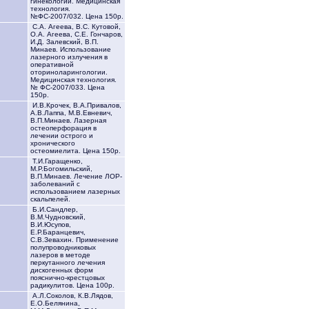
гинекологии. Медицинская
технология.
№ФС-2007/032. Цена 150р.
С.А. Агеева, В.С. Кутовой,
О.А. Агеева, С.Е. Гончаров,
И.Д. Залевский, В.П.
Минаев. Использование
лазерного излучения в
оперативной
оториноларингологии.
Медицинская технология.
№ ФС-2007/033. Цена
150р.
И.В.Крочек, В.А.Привалов,
А.В.Лаппа, М.В.Евневич,
В.П.Минаев. Лазерная
остеоперфорация в
лечении острого и
хронического
остеомиелита. Цена 150р.
Т.И.Гаращенко,
М.Р.Богомильский,
В.П.Минаев. Лечение ЛОР-
заболеваний с
использованием лазерных
скальпелей.
Б.И.Сандлер,
В.М.Чудновский,
В.И.Юсупов,
Е.Р.Баранцевич,
С.В.Зевахин. Применение
полупроводниковых
лазеров в методе
перкутанного лечения
дискогенных форм
пояснично-крестцовых
радикулитов. Цена 100р.
А.Л.Соколов, К.В.Лядов,
Е.О.Белянина,