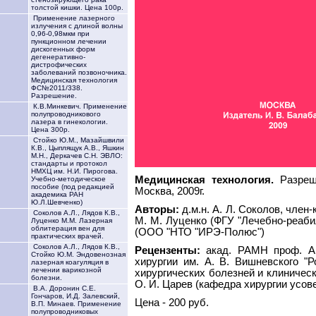
толстой кишки. Цена 100р.
Применение лазерного
излучения с длиной волны
0,96-0,98мкм при
пункционном лечении
дискогенных форм
дегенеративно-
дистрофических
заболеваний позвоночника.
Медицинская технология
ФС№2011/338.
Разрешение.
К.В.Минкевич. Применение
полупроводникового
лазера в гинекологии.
Цена 300р.
Стойко Ю.М., Мазайшвили
К.В., Цыплящук А.В., Яшкин
М.Н., Деркачев С.Н. ЭВЛО:
стандарты и протокол
НМХЦ им. Н.И. Пирогова.
Медицинская технология.
Разреше
Учебно-методическое
пособие (под редакцией
Москва, 2009г.
академика РАН
Ю.Л.Шевченко)
Авторы:
д.м.н. А. Л. Соколов, член-
Соколов А.Л., Лядов К.В.,
М. М. Луценко (ФГУ "Лечебно-реабил
Луценко М.М. Лазерная
облитерация вен для
(ООО "НТО "ИРЭ-Полюс")
практических врачей.
Соколов А.Л., Лядов К.В.,
Рецензенты:
акад. РАМН проф. А.
Стойко Ю.М. Эндовенозная
хирургии им. А. В. Вишневского "
лазерная коагуляция в
лечении варикозной
хирургических болезней и клиническ
болезни.
О. И. Царев (кафедра хирургии усо
В.А. Доронин С.Е.
Гончаров, И.Д. Залевский,
Цена - 200 руб.
В.П. Минаев. Применение
полупроводниковых