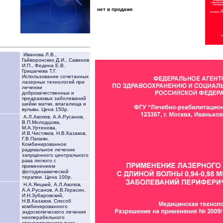
нет в продаже
Иванова Л.В.,
Гайворонских Д.И., Савинов
И.П., Федина Е.В.
Гришачева Т.Г.
Использование сочетанных
лазерных технологий при
лечении
доброкачественных и
предраковых заболеваний
шейки матки, влагалища и
вульвы. Цена 150р.
А.Л.Акопов, А.А.Русанов,
В.П.Молодцова,
М.А.Уртенова,
И.В.Чистяков, Н.В.Казаков,
Г.В.Папаян.
Комбинированное
радикальное лечение
запущенного центрального
рака легкого с
применением
фотодинамической
терапии. Цена 100р.
Н.А.Яицкий, А.Л.Акопов,
А.А.Русанов, А.В.Герасин,
И.Н.Зубаровский,
Н.В.Казаков. Способ
комбинированного
эндоскопического лечения
неоперабельного
стенозирующего рака