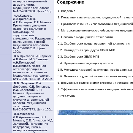
Содержание
лазеров в оперативной
дерматологии.
Медицинская технология.
1. Введение
№ФС-2007/180. Цена 150р.
А.А.Кулаков,
2. Показания к использованию медицинской технол
Л.А.Григорьянц,
А.С.Каспаров, В.П.Минаев.
3. Противопоказания к использованию медицинской
Применение диодного
лазерного скальпеля в
4. Материально-техническое обеспечение медицин
амбулаторной
хирургической
5. Описание медицинской технологии
стоматологии. Разрешение
на применение новой
5.1. Особенности предоперационной диагностики
медицинской технологии
№ ФС-2008/011. Цена
5.2. Стандартная процедура ЭВЛК БПВ
100р.
В.А.Привалов, И.В.Крочек,
5.3. Особенности ЭВЛК МПВ
А.В.Лаппа, М.В.Евневич,
А.Н.Полтавский,
5.4. Пункционная коагуляция притоков
В.П.Минаев. Лазерная
остеоперфорация в
5.5. Методика лазерной коагуляции перфорантных 
лечении остеомиелита.
Медицинская технология.
5.6. Лечение сосудистой патологии кожи методом 
№ФС-2007/181. Цена 200р.
6. Возможные осложнения и способы их устранени
В.В. Петушков, В.А.
Дербенев, С.Е. Гончаров,
7. Эффективность использования медицинской тех
И.Д. Залевский, В.П.
Минаев. Применение
Литература
диодных лазеров в
хирургии аноректальной
области. Медицинская
технология.
№ФС-2007/173. Цена 150р.
Л.В.Михалева,
Л.В.Артамошкина, В.П.
Минаев, С.Е. Гончаров, И.Д.
Залевский. Применение
полупроводниковых
лазеров в оперативной