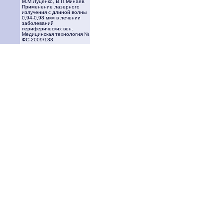
М.М.Луценко, В.П.Минаев.
Применение лазерного
излучения с длиной волны
0,94-0,98 мкм в лечении
заболеваний
периферических вен.
Медицинская технология №
ФС-2009/133.