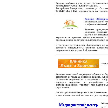
Клиника работает ежедневно, без выходных 
проктологии «Алан Клиник» Казань.
Республика Татарстан, г. Казань, ул. Остров
+7 (843) 555 6 555
, консультации по телеф
Клиника «Семейны
доказывая своей е
профессиональной,
Клиника предлага
ценовом сегменте
различных специаль
взрослое и детское поликлинические о
операционная, собственная лаборатория, к
Отделение эстетической флебологии осн
которого специалисты клиники выполн
пациентам с варикозной болезнью.
Клини
Клиника квантовой медицины «Лазер и Здо
квантовая и традиционная медицина. Клин
Основным научным и практическим напр
является изучение и разработка ме
фотодинамической терапии при различных
опухолевых.
Директор клиники
Юсупов Азат Салихович
врач-онколог высшей категории, доктор мед
Меди