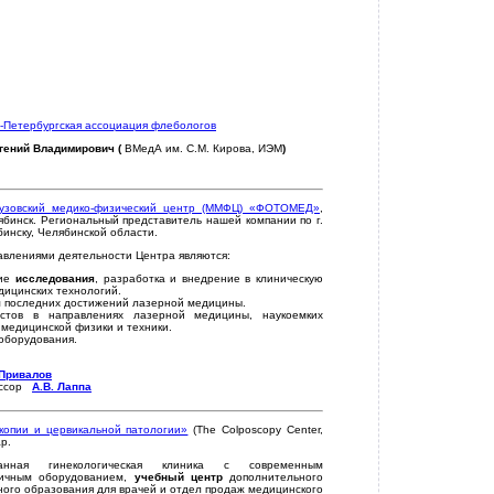
-Петербургская ассоциация флебологов
гений Владимирович (
ВМедА им. С.М. Кирова, ИЭМ
)
узовский медико-физический центр (ММФЦ) «ФОТОМЕД»
,
ябинск. Региональный представитель нашей компании по г.
инску, Челябинской области.
авлениями деятельности Центра являются:
кие
исследования
, разработка и внедрение в клиническую
дицинских технологий.
м последних достижений лазерной медицины.
истов в направлениях лазерной медицины, наукоемких
 медицинской физики и техники.
оборудования.
 Привалов
ессор
А.В. Лаппа
копии и цервикальной патологии»
(The Colposcopy Center,
ар.
ванная гинекологическая клиника с современным
гичным оборудованием,
учебный центр
дополнительного
ого образования для врачей и отдел продаж медицинского