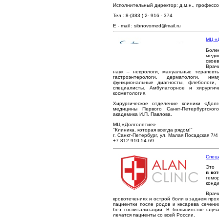
Исполнительный директор: д.м.н., професс
Тел : 8-(383 ) 2- 916 - 374
E - mail : sibnovomed@mail.ru
МЦ «Д
Боле
меди
свое
Врач
наук – неврологи, мануальные терапевты
гастроэнтерологи, дерматологи, имм
функциональные диагносты, флебологи, 
специалисты. Амбулаторное и хирургич
косметология.
Хирургическое отделение клиники «Долг
медицины Первого Санкт-Петербургског
академика И.П. Павлова.
МЦ «Долголетие»
"Клиника, которая всегда рядом!"
г. Санкт-Петербург, ул. Малая Посадская 7/4
+7 812 910-54-69
Спец
Эт
в ко
гемо
конд
Врач
кровотечениях и острой боли в заднем про
пациентки после родов и кесарева сечени
без госпитализации. В большинстве случ
лечатся пациенты со всей России.