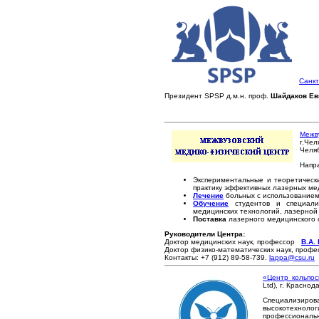
Санкт
Президент SPSP д.м.н. проф.
Шайдаков Ев
Межв
г.Чел
Челяб
Напр
Экспериментальные и теоретичес
практику эффективных лазерных ме
Лечение
больных с использование
Обучение
студентов и специал
медицинских технологий, лазерной
Поставка
лазерного медицинского 
Руководители Центра:
Доктор медицинских наук, профессор
В.А.
Доктор физико-математических наук, проф
Контакты: +7 (912) 89-58-739.
lappa@csu.ru
«Центр кольпос
Ltd), г. Краснод
Специализиро
высокотехноло
профессиональн