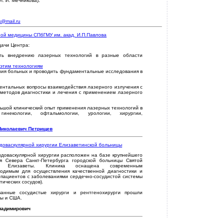
. И. Мечникова)
.
s@mail.ru
ой медицины СПбГМУ им. акад. И.П.Павлова
ачи Центра:
ать внедрению лазерных технологий в разные области
 этим технологиям
ния больных и проводить фундаментальные исследования в
ентальных вопросы взаимодействия лазерного излучения с
х методов диагностики и лечения с применением лазерного
ьшой клинический опыт применения лазерных технологий в
 гинекологии, офтальмологии, урологии, хирургии,
Николаевич Петрищев
ндоваскулярной хирургии Елизаветинской больницы
ндоваскулярной хирургии расположен на базе крупнейшего
я Севера Санкт-Петербурга городской больницы Святой
цы Елизаветы. Клиника оснащена современным
одимым для осуществления качественной диагностики и
 пациентов с заболеваниями сердечно-сосудистой системы
тических сосудов).
анные сосудистые хирурги и рентгенохирурги прошли
пы и США.
ладимирович