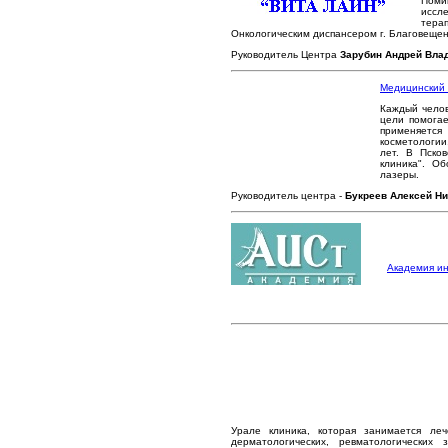
Поми
иссл
тера
Онкологическим диспансером г. Благовещен
Руководитель Центра
Зарубин Андрей Вла
Медицинский ц
Каждый челов
цели помогае
применяется
косметологии
лет. В Пско
клиника". О
лазеры.
Руководитель центра -
Букреев Алексей Н
Академия и
Урале клиника, которая занимается лече
дерматологических, ревматологически