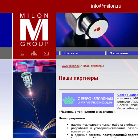
info@milon.ru
МИЛОН лазер. Производство лазерной техники. Лазерные медицинские аппараты ЛАХТА-МИЛОН: Хирургический лазер, медицинский диодный лазер для фотодинамической терапии (ФДТ), лазерный коагулятор. Аппараты лазерные хирургические для резекции и коагуляции. Лазерное оборудование.
Контакты
О компании
www.milon.ru
> Наши партнеры
Наши партнеры
Северо-Запа
компаний МИ
центров лаз
России. Уси
были объеди
«Лазерные технологии в медицине».
Цель программы
:
научно-исследовательская работа в област
разработка и усовершенствование лазер
компонентах.
внедрение системы
постдипломной подго