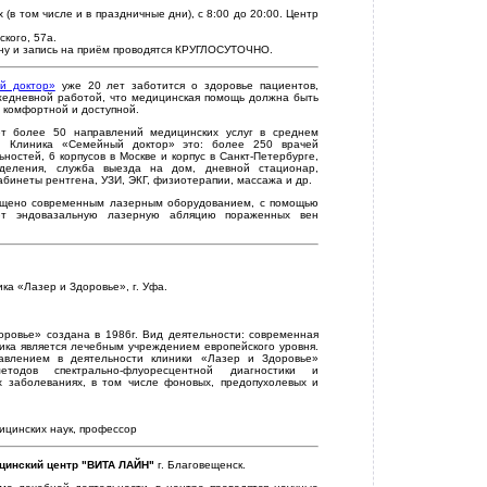
(в том числе и в праздничные дни), с 8:00 до 20:00. Центр
ского, 57а.
ону и запись на приём проводятся КРУГЛОСУТОЧНО.
й доктор»
уже 20 лет заботится о здоровье пациентов,
жедневной работой, что медицинская помощь должна быть
 комфортной и доступной.
ет более 50 направлений медицинских услуг в среднем
. Клиника «Семейный доктор» это: более 250 врачей
ностей, 6 корпусов в Москве и корпус в Санкт-Петербурге,
тделения, служба выезда на дом, дневной стационар,
абинеты рентгена, УЗИ, ЭКГ, физиотерапии, массажа и др.
ащено современным лазерным оборудованием, с помощью
яют эндовазальную лазерную абляцию пораженных вен
ка «Лазер и Здоровье», г. Уфа.
ровье» создана в 1986г. Вид деятельности: современная
ика является лечебным учреждением европейского уровня.
авлением в деятельности клиники «Лазер и Здоровье»
тодов спектрально-флуоресцентной диагностики и
 заболеваниях, в том числе фоновых, предопухолевых и
ицинских наук, профессор
цинский центр "ВИТА ЛАЙН"
г. Благовещенск.