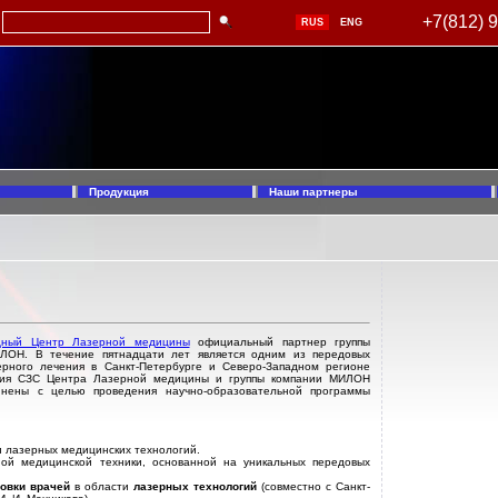
+7(812) 
RUS
ENG
Продукция
Наши партнеры
дный Центр Лазерной медицины
официальный партнер группы
ЛОН. В течение пятнадцати лет является одним из передовых
ерного лечения в Санкт-Петербурге и Северо-Западном регионе
лия СЗС Центра Лазерной медицины и группы компании МИЛОН
нены с целью проведения научно-образовательной программы
и лазерных медицинских технологий.
ной медицинской техники, основанной на уникальных передовых
товки врачей
в области
лазерных технологий
(совместно с Санкт-