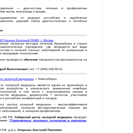
равление — диагностика, лечение и профилактика
йки матки, влагалища и вульвы.
рудованием от ведущих российских и зарубежных
ыполнять широкий спектр диагностических и лечебных
ич
И Глазных болезней РАМН, г. Москва
еление лазерных методов лечения) Крупнейшее в стране
льмологическое учреждение, где проводятся все виды
ностики и лечения глазных заболеваний по уникальным и
м передовым технологиям.
ения проводится
обучение
специалистов-офтальмологов на
дрей Валентинович
тел: +7 (499) 248-09-31
тр лазерной медицины
, г. Новосибирск.
нтр лазерной медицины является одним из крупнейших в
ом разработки и клинического применения новейших
технологий, в том числе с использованием лазера в
ластях медицины, держателем 7 патентов, участником
 и российских конференций и сьездов.
ого центра лазерной медицины – высокоэффективная
аболеваний, лазерная фотодинамическая терапия как
 заболеваний, и лазерная профилактика.
ны МЗ РФ,
Сибирский центр лазерной медицины
проводит
грамме
“Современные лазерные технологии в онкологии,
 РФ. д.м.н.
Огиренко Анатолий Павлович