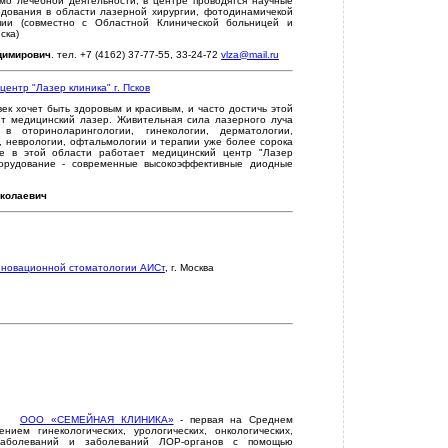
мо лечебной деятельности, в центре проводятся научные
едования в области лазерной хирургии, фотодинамичекой
пии (совместно с Областной Клинической больницей и
ска)
димирович
. тел. +7 (4162) 37-77-55, 33-24-72
vlza@mail.ru
ентр "Лазер клиника" г. Псков
ек хочет быть здоровым и красивым, и часто достичь этой
т медицинский лазер. Живительная сила лазерного луча
 в оториноларингологии, гинекологии, дерматологии,
, неврологии, офтальмологии и терапии уже более сорока
ве в этой области работает медицинский центр "Лазер
борудование - современные высокоэффективные диодные
иколаевич
нновационной стоматологии АИСт
, г. Москва
ООО «СЕМЕЙНАЯ КЛИНИКА»
- первая на Среднем
нием гинекологических, урологических, онкологических,
х заболеваний и заболеваний ЛОР-органов с помощью