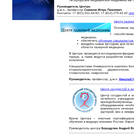
Петербурской Медицинской Академией им. И
Руководитель Центра:
д.м.н., профессор
Савинов Игорь Павлович
Контакты: +7 (921) 911-44-82; +7 (812) 275-42-42
clm
Центр лазерн
Основные зад
способствов
медицины,
обеспечить
обучение специалистов
внедрять новые методики для лече
области лазерной медицины.
В Центре проводятся исследования фундам
тканью, а также ведутся разработки новы
излучения .
Специалистами Университета накоплен бол
оториноларингологии, дерматологии,
стоматологии, неврологии.
Руководитель:
профессор, д.м.н.
Николай 
Центр сосудистой и э
Центр сосудистой и э
лечебного учреждени
преподобномучени
оборудованием необх
комплексного лечения
(артерий, вен и лимфа
Врачи Центра – опытные сертифициров
обучение в ведущих клиниках России, Евро
Руководитель центра
Бородулин Андрей В