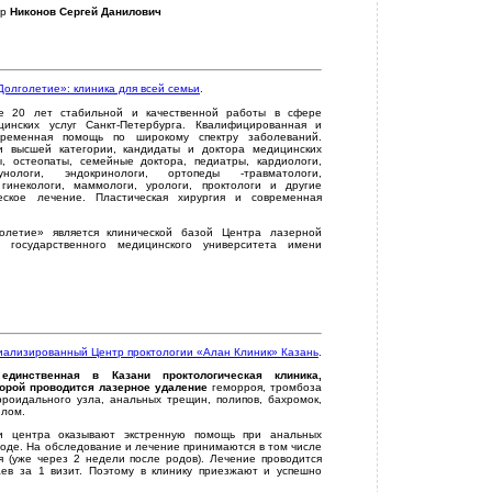
ор
Никонов Сергей Данилович
олголетие»: клиника для всей семьи
.
е 20 лет стабильной и качественной работы в сфере
цинских услуг Санкт-Петербурга. Квалифицированная и
временная помощь по широкому спектру заболеваний.
и высшей категории, кандидаты и доктора медицинских
, остеопаты, семейные доктора, педиатры, кардиологи,
унологи, эндокринологи, ортопеды -травматологи,
гинекологи, маммологи, урологи, проктологи и другие
еское лечение. Пластическая хирургия и современная
олетие» является клинической базой Центра лазерной
о государственного медицинского университета имени
иализированный Центр проктологии «Алан Клиник» Казань
.
о
единственная в Казани проктологическая клиника,
торой проводится лазерное
удаление
геморроя, тромбоза
рроидального узла, анальных трещин, полипов, бахромок,
илом.
и центра оказывают экстренную помощь при анальных
ходе. На обследование и лечение принимаются в том числе
я (уже через 2 недели после родов). Лечение проводится
аев за 1 визит. Поэтому в клинику приезжают и успешно