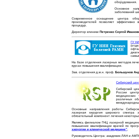
оборудования.
Основное нап
заболеваний ше
Современное оснащение центра обо
производителей позволяет эффективно в
процедур.
Директор клиники
Петренко Сергей Иванов
ГУ НИ
(отд
офта
диаг
самы
На базе отделения лазерных методов леч
курсах повышения квалификации.
Зав. отделения д.м.н. проф.
Большунов Ан
Сибирский цен
Сибирский це
России центр
медицинских 
различных об
международных
Основные направления работы Сибирск
лазерная хирургия широкого спектра з
обязательный компонент лечения некоторых
Являясь филиалом ГНЦ лазерной медици
повышение квалификации врачей по про
хирургии и клинической медицине”
.
Руководитель Центра: академик ЛАН и АМТН