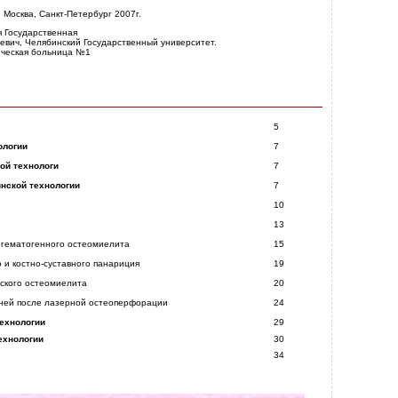
 Москва, Санкт-Петербург 2007г.
ая Государственная
невич, Челябинский Государственный университет.
ническая больница №1
5
ологии
7
ой технологи
7
нской технологии
7
10
13
о гематогенного остеомиелита
15
 и костно-суставного панариция
19
еского остеомиелита
20
аней после лазерной остеоперфорации
24
технологии
29
ехнологии
30
34