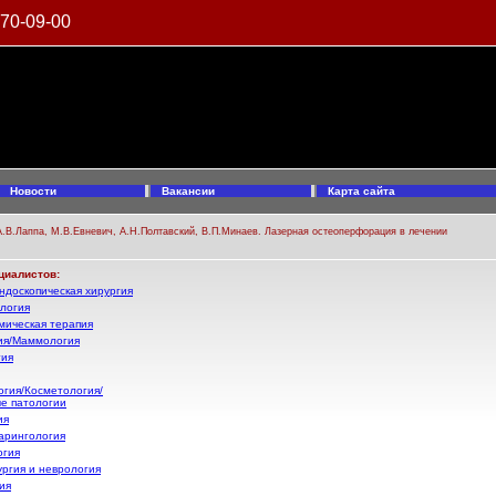
970-09-00
Новости
Вакансии
Карта сайта
А.В.Лаппа, М.В.Евневич, А.Н.Полтавский, В.П.Минаев. Лазерная остеоперфорация в лечении
циалистов:
ндоскопическая хирургия
логия
ическая терапия
ия/Маммология
гия
гия/Косметология/
е патологии
ия
арингология
огия
ргия и неврология
ия