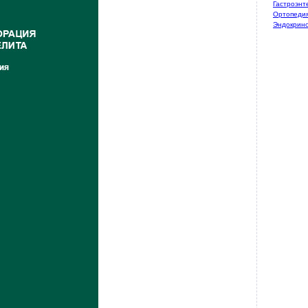
Гастроэнт
Ортопедия
Эндокрин