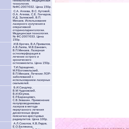
гинекологии. Медицинская
технология.
№ФС-2007/032. Цена 150р.
С.А. Агеева, В.С. Кутовой,
О.А. Агеева, С.Е. Гончаров,
И.Д. Залевский, В.П.
Минаев. Использование
лазерного излучения в
оперативной
оториноларингологии.
Медицинская технология.
№ ФС-2007/033. Цена
150р.
И.В.Крочек, В.А.Привалов,
А.В.Лаппа, М.В.Евневич,
В.П.Минаев. Лазерная
остеоперфорация в
лечении острого и
хронического
остеомиелита. Цена 150р.
Т.И.Гаращенко,
М.Р.Богомильский,
В.П.Минаев. Лечение ЛОР-
заболеваний с
использованием лазерных
скальпелей.
Б.И.Сандлер,
В.М.Чудновский,
В.И.Юсупов,
Е.Р.Баранцевич,
С.В.Зевахин. Применение
полупроводниковых
лазеров в методе
перкутанного лечения
дискогенных форм
пояснично-крестцовых
радикулитов. Цена 100р.
А.Л.Соколов, К.В.Лядов,
Е.О.Белянина,