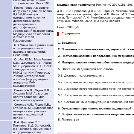
толстой кишки. Цена 100р.
Медицинская технология
Рег. № ФС-2007/181, 20с.,
Применение лазерного
д.м.н. В.А.Привалов, д.м.н. И.В. Крочек, Челябинск
излучения с длиной волны
медицинская академия д.ф-м.н. А.В. Лаппа, М.В. Ев
0,96-0,98мкм при
к.м.н. Полтавский А.Н., Челябинская городская кли
пункционном лечении
к.т.н. В.П. Минаев, ООО НТО «ИРЭ-Полюс»
дискогенных форм
дегенеративно-
Цена - 200 руб.
дистрофических
заболеваний позвоночника.
Содержание
Медицинская технология
ФС№2011/338.
Разрешение.
1. Введение
К.В.Минкевич. Применение
полупроводникового
2. Показания к использованию медицинской техн
лазера в гинекологии.
Цена 300р.
3. Противопоказания к использованию медицинск
Стойко Ю.М., Мазайшвили
4. Материально-техническое обеспечение медици
К.В., Цыплящук А.В., Яшкин
М.Н., Деркачев С.Н. ЭВЛО:
5. Описание медицинской технологии
стандарты и протокол
НМХЦ им. Н.И. Пирогова.
5.1. Диагностика остеомиелита
Учебно-методическое
пособие (под редакцией
5.2. Лазерная остеоперфорация в лечении острог
академика РАН
Ю.Л.Шевченко)
5.3. Лазерная остеоперфорация в лечении костного
Соколов А.Л., Лядов К.В.,
Луценко М.М. Лазерная
5.4. Лазерная остеоперфорация в лечении хронич
облитерация вен для
практических врачей.
5.5. Состояние микроциркуляции и оксигенации тк
Соколов А.Л., Лядов К.В.,
Стойко Ю.М. Эндовенозная
6. Осложнения при использовании медицинской 
лазерная коагуляция в
7. Эффективность использования медицинской т
лечении варикозной
болезни.
8. Литература
В.А. Доронин С.Е.
Гончаров, И.Д. Залевский,
В.П. Минаев. Применение
полупроводниковых