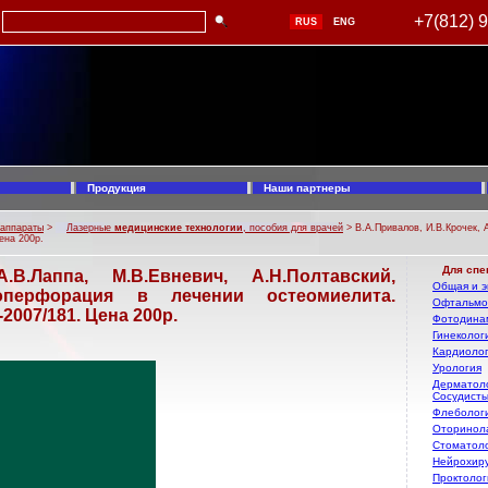
+7(812) 
RUS
ENG
Продукция
Наши партнеры
 аппараты
>
Лазерные
медицинские технологии
, пособия для врачей
> В.А.Привалов, И.В.Крочек, 
ена 200р.
Для спе
А.В.Лаппа, М.В.Евневич, А.Н.Полтавский,
Общая и э
еоперфорация в лечении остеомиелита.
Офтальмо
007/181. Цена 200р.
Фотодинам
Гинеколог
Кардиоло
Урология
Дерматоло
Сосудисты
Флеболог
Оторинол
Стоматол
Нейрохиру
Проктолог