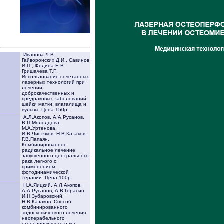
Иванова Л.В.,
Гайворонских Д.И., Савинов
И.П., Федина Е.В.
Гришачева Т.Г.
Использование сочетанных
лазерных технологий при
лечении
доброкачественных и
предраковых заболеваний
шейки матки, влагалища и
вульвы. Цена 150р.
А.Л.Акопов, А.А.Русанов,
В.П.Молодцова,
М.А.Уртенова,
И.В.Чистяков, Н.В.Казаков,
Г.В.Папаян.
Комбинированное
радикальное лечение
запущенного центрального
рака легкого с
применением
фотодинамической
терапии. Цена 100р.
Н.А.Яицкий, А.Л.Акопов,
А.А.Русанов, А.В.Герасин,
И.Н.Зубаровский,
Н.В.Казаков. Способ
комбинированного
эндоскопического лечения
неоперабельного
стенозирующего рака