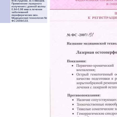
М.М.Луценко, В.П.Минаев.
Применение лазерного
излучения с длиной волны
0,94-0,98 мкм в лечении
заболеваний
периферических вен.
Медицинская технология №
ФС-2009/133.