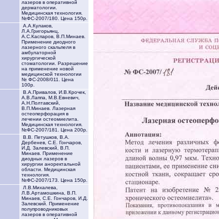
лазеров в оперативной
дерматологии.
Медицинская технология.
№ФС-2007/180. Цена 150р.
А.А.Кулаков,
Л.А.Григорьянц,
А.С.Каспаров, В.П.Минаев.
Применение диодного
лазерного скальпеля в
амбулаторной
хирургической
стоматологии. Разрешение
на применение новой
медицинской технологии
№ ФС-2008/011. Цена
100р.
В.А.Привалов, И.В.Крочек,
А.В.Лаппа, М.В.Евневич,
А.Н.Полтавский,
В.П.Минаев. Лазерная
остеоперфорация в
лечении остеомиелита.
Медицинская технология.
№ФС-2007/181. Цена 200р.
В.В. Петушков, В.А.
Дербенев, С.Е. Гончаров,
И.Д. Залевский, В.П.
Минаев. Применение
диодных лазеров в
хирургии аноректальной
области. Медицинская
технология.
№ФС-2007/173. Цена 150р.
Л.В.Михалева,
Л.В.Артамошкина, В.П.
Минаев, С.Е. Гончаров, И.Д.
Залевский. Применение
полупроводниковых
лазеров в оперативной