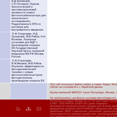
И.Д.Залевский,
С.Е.Гончаров. Оценка
биологической и
противоопухолевой
активности нового
фотосенсибилизатора для
клинического
исследования–
Радахлорина,0,35%-го
раствора для
внутривенного введения.
Е.Ф.Странадко, И.Д.
Залевский, М.В.Рябов, Н.Н.
Волкова. Лазерные
установки для ФДТ с
производным хлорина
Е6.Государственный
Научный Центр лазерной
медицины МЗ РФ Москва,
Россия
Е.Ф.Странадко,
В.М.Мешков, М.В.Рябов.
Изучение эффективности
фотодинамической
терапии с новым
фотосенсибилизатором
фотодитазином-
производным хлорина Е6.
Этот сайт использует файлы cookies и сервис Яндекс Мет
сайтом, вы соглашаетесь с обработкой данных.
Группа компаний МИЛОН: Санкт-Петербург, Москва, тел
На предприятии внедрена система менеджмента 
Используется Яндекс Вебмастер и Счётчики Яндекс Метри
©1992 - 2026 МИЛОН ЛАЗЕР. Все права защищены.
Производство лазерной техники. Аппарат для лечения вар
медицинские аппараты ЛАХТА-МИЛОН: Хирургический лазер
флебологии, ЭВЛК, стоматологии, гинекологии, дерматолог
гипертермического режимов воздействия, программируемы
для удаления новообразований кожи и слизистых. Есть про