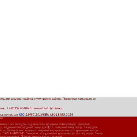
рика для анализа трафика и улучшения работы. Продолжая пользоваться
.: +7(812)970-09-00; e-mail: info@milon.ru,
качества по
ISO
13485:2016&EN ISO13485:2016
ки
икозных вен методом эндовенозной лазерной облитерации. Лазерные
, медицинский диодный лазер для ФДТ, лазерный коагулятор. Лазер для
ии, офтальмологии. Аппарат лазерный хирургический фотодинамического и
й "ЛАХТА-МИЛОН". Лазерное оборудование для резекции и коагуляции. Лазер
тивопоказания. Проконсультируйтесь с врачом.