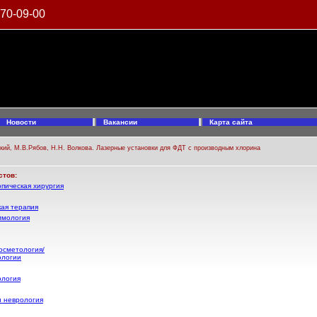
970-09-00
Новости
Вакансии
Карта сайта
ский, М.В.Рябов, Н.Н. Волкова. Лазерные установки для ФДТ с производным хлорина
стов:
пическая хирургия
ая терапия
ммология
осметология/
ологии
ология
и неврология