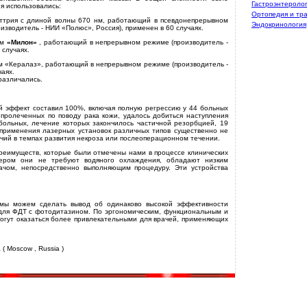
Гастроэнтероло
я использовались:
Ортопедия и тр
ттрия с длиной волны 670 нм, работающий в псевдонепрерывном
Эндокринология
изводитель - НИИ «Полюс», Россия), применен в 60 случаях.
нм
«Милон»
, работающий в непрерывном режиме (производитель -
 случаях.
м «Кералаз», работающий в непрерывном режиме (производитель -
аях.
различались.
й эффект составил 100%, включая полную регрессию у 44 больных
, пролеченных по поводу рака кожи, удалось добиться наступления
больных, лечение которых закончилось частичной резорбцией, 19
применения лазерных установок различных типов существенно не
чий в темпах развития некроза или послеоперационном течении.
реимуществ, которые были отмечены нами в процессе клинических
ером они не требуют водяного охлаждения, обладают низким
ачом, непосредственно выполняющим процедуру. Эти устройства
 мы можем сделать вывод об одинаково высокой эффективности
для ФДТ с фотодитазином. По эргономическим, функциональным и
огут оказаться более привлекательными для врачей, применяющих
a ( Moscow , Russia )