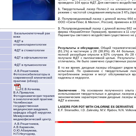
проведено 104 курса ФДТ. Для светового воздействи
1.
Твердотельный лазер Полюс-2 на алюминате и
режиме с частотой следования импульсов 3 КГц (про
2.
Полупроводниковый лазер с длиной волны 664 
ООО «Сигм-Плюс & Милон», Россия), применен в 33
3.
Полупроводниковый лазер с длиной волны 662 н
фирма «КерамОптек» Германия), применен в 11 случ
Базальноклеточный рак
Параметры светового воздействия существенно не 
кожи
ФДТ в
оториноларингологии
Результаты и обсуждение.
Общий терапевтически
ФДТ в стоматологии
(61,1%) и частичную у 28 (38,9%). Из 44 больных
полной резорбции опухоли в 82% случаев. Из 28 
ФДТ в офтальмологии
получали ФДТ с паллиативной целью. Результаты 
отличались. Не было замечено существенных разли
ФДТ в пульмонологии
В то же время, диодные лазеры обладают рядом п
испытаний. По сравнению с твердотельным лаз
А.В.Решетников.
потреблением энергии и могут обслуживаться вр
Фотосенсибилизаторы в
надежны и недороги.
современной клинической
практике (обзор).
Е.В.Кочнева,
Заключение
. На основании полученного опыта
В.А.Привалов.
использования твердотельных и диодных лазеров 
Фотодинамическая терапия
экономическим характеристикам диодные лазеры м
в онкологической практике.
ФДТ в клинике.
Челябинская
государственная
LASERS FOR PDT WITH CHLORINE E6 DERIVATIVE
медицинская академия,
E.F. Stranadko, I.D. Zalevsky, M.V. Rjabov, N.N. Volkov
кафедра общей хирургии.
Межвузовский
медикофизический центр.
А.В.Решетников,
А.В.Карменян,
О.Ю.Абакумова,
Н.П.Неугодова,