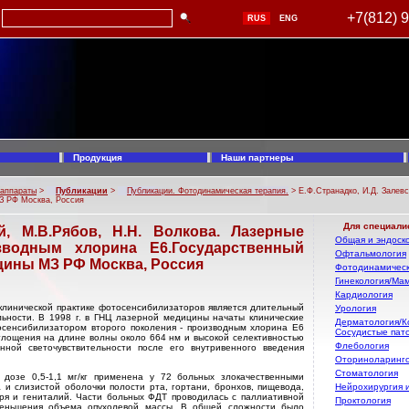
+7(812) 
RUS
ENG
Продукция
Наши партнеры
 аппараты
>
Публикации
>
Публикации. Фотодинамическая терапия.
> Е.Ф.Странадко, И.Д. Залев
З РФ Москва, Россия
Для специали
ий, М.В.Рябов, Н.Н. Волкова. Лазерные
Общая и эндоско
водным хлорина Е6.Государственный
Офтальмология
цины МЗ РФ Москва, Россия
Фотодинамическ
Гинекология/Ма
Кардиология
клинической практике фотосенсибилизаторов является длительный
Урология
льности. В 1998 г. в ГНЦ лазерной медицины начаты клинические
Дерматология/К
сенсибилизатором второго поколения - производным хлорина Е6
Сосудистые пат
глощения на длине волны около 664 нм и высокой селективностью
Флебология
нной светочувствительности после его внутривенного введения
Оториноларинг
Стоматология
дозе 0,5-1,1 мг/кг применена у 72 больных злокачественными
и слизистой оболочки полости рта, гортани, бронхов, пищевода,
Нейрохирургия 
ыря и гениталий. Части больных ФДТ проводилась с паллиативной
Проктология
меньшения объема опухолевой массы. В общей сложности было