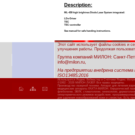
Description:
ML-430 high brightnes Diode Laser System integrated:
LDs-Driver
TEC
TEC-controller
See manual for safe handing instructions.
Этот сайт использует файлы cookies и с
улучшения работы. Продолжая пользовать
Группа компаний МИЛОН: Санкт-Петерб
info@milon.ru,
На предприятии внедрена система
ISO13485:2016
Используется Яндекс Вебмастер и Счётчики Яндекс Метри
©1992 - 2026 МИЛОН ЛАЗЕР. Все права защищены.
Производство лазерной техники. Аппарат для лечения вар
медицинские аппараты ЛАХТА-МИЛОН: Хирургический лазер
флебологии, ЭВЛК, стоматологии, гинекологии, дерматолог
гипертермического режимов воздействия, программируемы
для удаления новообразований кожи и слизистых. Есть про