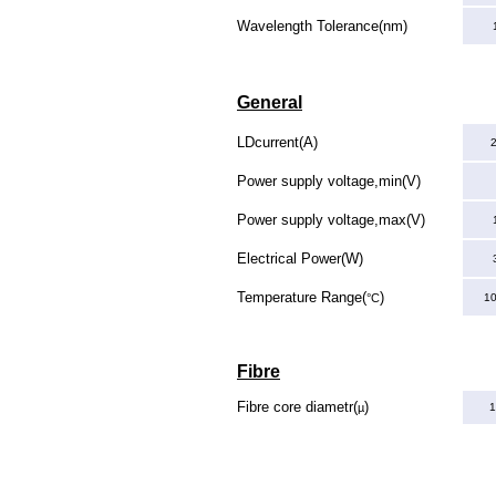
Wavelength Tolerance(nm)
General
LDcurrent(A)
2
Power supply voltage,min(V)
Power supply voltage,max(V)
Electrical Power(W)
Temperature Range(
)
°C
10
Fibre
Fibre core diametr(
)
µ
1