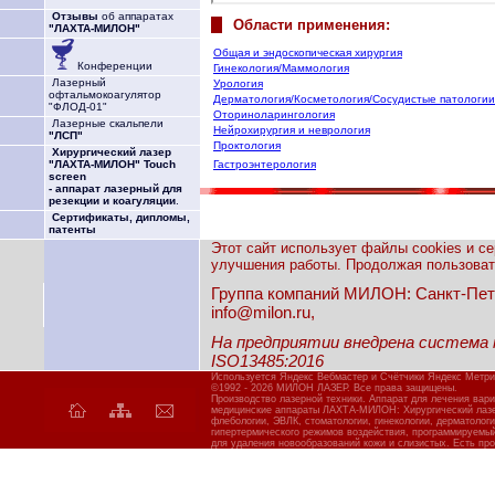
Отзывы
об аппаратах
Области применения:
"ЛАХТА-МИЛОН"
Общая и эндоскопическая хирургия
Конференции
Гинекология/Маммология
Лазерный
Урология
офтальмокоагулятор
Дерматология/Косметология/Сосудистые патологии
"ФЛОД-01"
Оториноларингология
Лазерные скальпели
Нейрохирургия и неврология
"ЛСП"
Проктология
Хирургический лазер
"ЛАХТА-МИЛОН" Touch
Гастроэнтерология
screen
- аппарат лазерный для
резекции и коагуляции
.
Сертификаты, дипломы,
патенты
Этот сайт использует файлы cookies и с
улучшения работы. Продолжая пользовать
Группа компаний МИЛОН: Санкт-Петерб
info@milon.ru,
На предприятии внедрена система
ISO13485:2016
Используется Яндекс Вебмастер и Счётчики Яндекс Метри
©1992 - 2026 МИЛОН ЛАЗЕР. Все права защищены.
Производство лазерной техники. Аппарат для лечения вар
медицинские аппараты ЛАХТА-МИЛОН: Хирургический лазер
флебологии, ЭВЛК, стоматологии, гинекологии, дерматолог
гипертермического режимов воздействия, программируемы
для удаления новообразований кожи и слизистых. Есть про