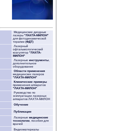
Медицинские диодные
лазеры
"ЛАХТА-МИЛОН"
для фотодинамической
терапии
(ФДТ)
Лазерный
офтальмологический
коагулятор
"ЛАХТА-
МИЛОН"
Лазерные
инструменты
,
дополнительное
оборудование
Области применения
медицинских лазеров
"ЛАХТА-МИЛОН"
Клинические примеры
применения аппаратов
"ЛАХТА-МИЛОН"
Руководство по
эскплуатации лазерных
аппаратов ЛАХТА-МИЛОН
Обучение
Публикации
Лазерные
медицинские
технологии
, пособия для
врачей
Видеоматериалы