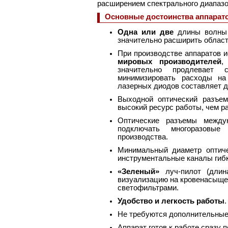
расширением спектрального диапаз
Основные достоинства аппара
Одна или две
длины волны 
значительно расширить област
При производстве аппаратов 
мировых производителей
,
значительно продлевает 
минимизировать расходы на
лазерных диодов составляет 
Выходной оптический разъ
высокий ресурс работы, чем ра
Оптические разъемы между
подключать многоразовые
производства.
Минимальный диаметр оптич
инструментальные каналы гибк
«Зеленый»
луч-пилот (дли
визуализацию на кровенасыщенн
светофильтрами.
Удобство и легкость работы
.
Не требуются дополнительные
Аппарат готов к работе сразу 