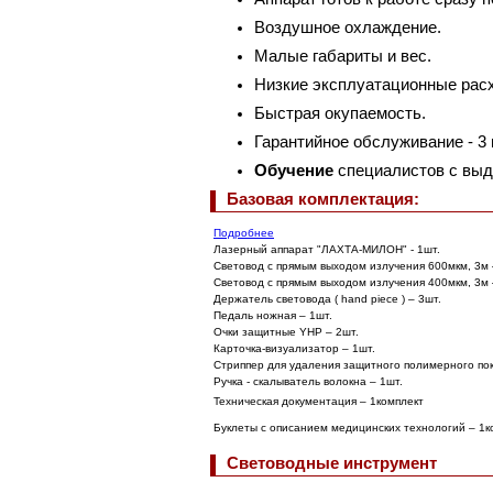
Воздушное охлаждение.
Малые габариты и вес.
Низкие эксплуатационные рас
Быстрая окупаемость.
Гарантийное
обслуживание - 3 
Обучение
специалистов с выд
Базовая комплектация:
Подробнее
Лазерный аппарат "ЛАХТА-МИЛОН" - 1шт.
Световод с прямым выходом излучения 600мкм, 3м 
Световод с прямым выходом излучения 400мкм, 3м 
Держатель световода ( hand piece ) – 3шт.
Педаль ножная – 1шт.
Очки защитные YHP – 2шт.
Карточка-визуализатор – 1шт.
Стриппер для удаления защитного полимерного пок
Ручка - скалыватель волокна – 1шт.
Техническая документация – 1комплект
Буклеты с описанием медицинских технологий – 1к
Световодные инструмент