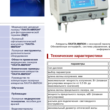
Медицинские диодные
лазеры
"ЛАХТА-МИЛОН"
для фотодинамической
терапии
(ФДТ)
Лазерный
офтальмологический
Аппараты
ЛАХТА-МИЛОН
с сенсорной панел
коагулятор
"ЛАХТА-
Обновлённые интерфейс, система управления, 
МИЛОН"
информати
Лазерные
инструменты
,
дополнительное
Технические характеристики
оборудование
Области применения
медицинских лазеров
параметры
"ЛАХТА-МИЛОН"
тип дисплея
Клинические примеры
применения аппаратов
выбор параметров
"ЛАХТА-МИЛОН"
длина волны излучения, мкм
Руководство по
максимальная мощность излучения, Вт (плавная
эскплуатации лазерных
регулировка мощности от 0,5 Вт до
аппаратов ЛАХТА-МИЛОН
максимального значения)
Обучение
длина волны прицельного лазера, нм
Публикации
мощность прицельного лазера, мВт (плавная
регулировка)
Лазерные
медицинские
разъем для подключения световодного
технологии
, пособия для
инструмента
врачей
минимальный диаметр оптической жилы
Видеоматериалы