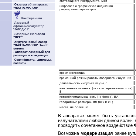
световодного инструмента, мкм
Отзывы
об аппаратах
цифровая и графическая индикация,
"ЛАХТА-МИЛОН"
регулировка параметров:
Конференции
Лазерный
офтальмокоагулятор
"ФЛОД-01"
Лазерные скальпели
"ЛСП"
Хирургический лазер
"ЛАХТА-МИЛОН" Touch
screen
- аппарат лазерный для
резекции и коагуляции
.
Сертификаты, дипломы,
патенты
время экспозиции
временной режим работы лазерного излучения
длительность импульса паузы, с
напряжение питания (от сети переменного тока),
В
потребляемая мощность (не более), ВА
габаритные размеры, мм (Ш х В х Г)
масса, не более, кг
В аппаратах может быть установ
излучателями любой длиной волны в 
проводить сочетанное воздействие
Возможна
модернизация
ранее куп