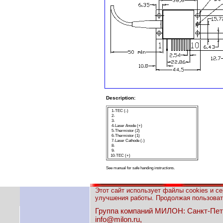
Description:
1-TEC (-)
2-
3-
4-Laser Anode (+)
5-Thermistor (2)
6-Thermistor (1)
7-Laser Cathode (-)
8-
9-
10-TEC (
+
)
See manual for safe handing instructions.
Этот сайт использует файлы cookies и с
улучшения работы. Продолжая пользовать
Группа компаний МИЛОН: Санкт-Петерб
info@milon.ru,