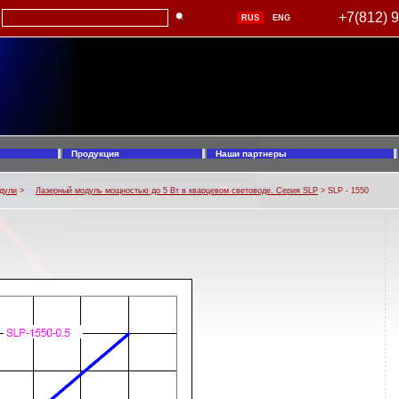
+7(812) 
RUS
ENG
Продукция
Наши партнеры
дули
>
Лазерный модуль мощностью до 5 Вт в кварцевом световоде. Серия SLP
> SLP - 1550