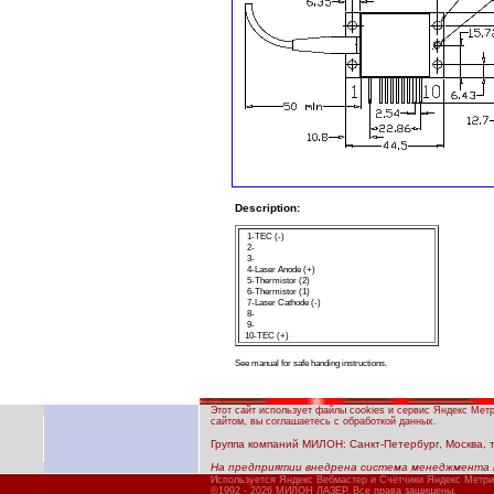
Description:
1-TEC (-)
2-
3-
4-Laser Anode (+)
5-Thermistor (2)
6-Thermistor (1)
7-Laser Cathode (-)
8-
9-
10-TEC (
+
)
See manual for safe handing instructions.
Этот сайт использует файлы cookies и сервис Яндекс Мет
сайтом, вы соглашаетесь с обработкой данных.
Группа компаний МИЛОН: Санкт-Петербург, Москва, тел
На предприятии внедрена система менеджмента 
Используется Яндекс Вебмастер и Счётчики Яндекс Метри
©1992 - 2026 МИЛОН ЛАЗЕР. Все права защищены.