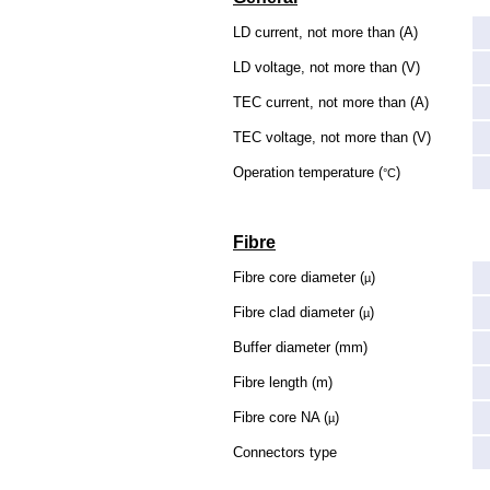
LD current, not more than (A)
LD voltage, not more than (V)
TEC current, not more than (A)
TEC voltage, not more than (V)
Operation temperature (
)
°C
Fibre
Fibre core diameter (
)
µ
Fibre clad diameter (
)
µ
Buffer diameter (mm)
Fibre length (m)
Fibre core NA (
)
µ
Connectors type