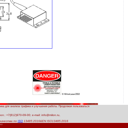
© MilonLaser2002
рика для анализа трафика и улучшения работы. Продолжая пользоваться
.: +7(812)970-09-00; e-mail: info@milon.ru,
качества по
ISO
13485:2016&EN ISO13485:2016
ки