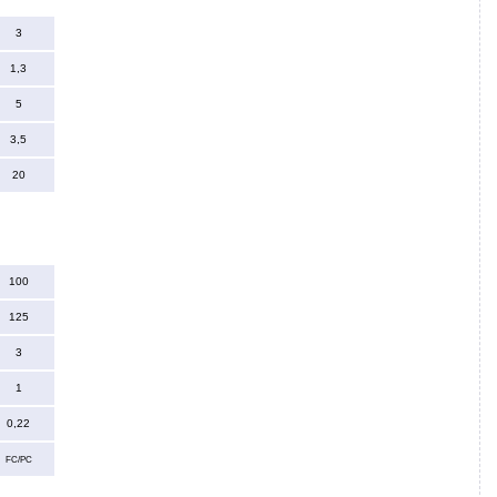
3
1,3
5
3,5
20
100
125
3
1
0,22
FC/PC