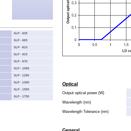
SLP - 635
SLP - 665
SLP - 810
SLP - 915
SLP - 970
SLP - 1060
SLP - 1260
SLP - 1300
Optical
SLP - 1550
Output optical power (W)
SLP - 1750
Wavelength (nm)
Wavelength Tolerance (nm)
General