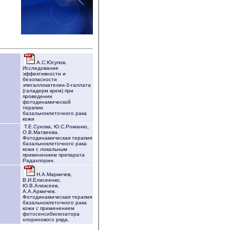
А.С.Юсупов.
Исследование
эффективности и
безопасности
эпигаллокатехин-3-галлата
(галадерм крем) при
проведении
фотодинамической
терапии
базальноклеточного рака
кожи
Т.Е.Сухова, Ю.С.Романко,
О.В.Матвеева.
Фотодинамическая терапия
базальноклеточного рака
кожи с локальным
применением препарата
Радахлорин.
Н.А.Маркичев,
В.И.Елисеенко,
Ю.В.Алексеев,
А.А.Армичев.
Фотодинамическая терапия
базальноклеточного рака
кожи с применением
фотосенсибилизатора
хлоринового ряда.