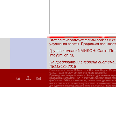
Этот сайт использует файлы cookies и с
улучшения работы. Продолжая пользовать
Группа компаний МИЛОН: Санкт-Петерб
info@milon.ru,
На предприятии внедрена система
ISO13485:2016
Используется Яндекс Вебмастер и Счётчики Яндекс Метри
©1992 - 2026 МИЛОН ЛАЗЕР. Все права защищены.
Производство лазерной техники. Аппарат для лечения вар
медицинские аппараты ЛАХТА-МИЛОН: Хирургический лазер
флебологии, ЭВЛК, стоматологии, гинекологии, дерматолог
гипертермического режимов воздействия, программируемы
для удаления новообразований кожи и слизистых. Есть про