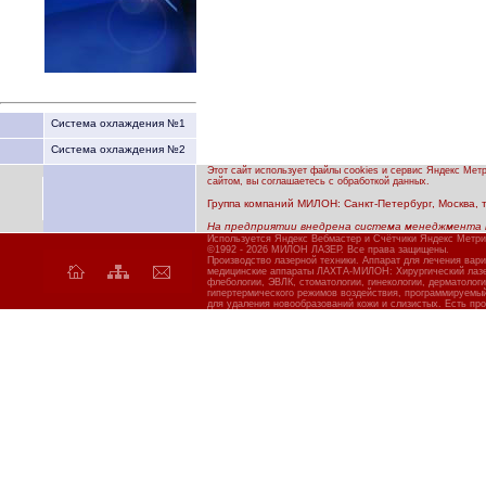
Система охлаждения №1
Система охлаждения №2
Этот сайт использует файлы cookies и сервис Яндекс Мет
сайтом, вы соглашаетесь с обработкой данных.
Группа компаний МИЛОН: Санкт-Петербург, Москва, тел
На предприятии внедрена система менеджмента 
Используется Яндекс Вебмастер и Счётчики Яндекс Метри
©1992 - 2026 МИЛОН ЛАЗЕР. Все права защищены.
Производство лазерной техники. Аппарат для лечения вар
медицинские аппараты ЛАХТА-МИЛОН: Хирургический лазер
флебологии, ЭВЛК, стоматологии, гинекологии, дерматолог
гипертермического режимов воздействия, программируемы
для удаления новообразований кожи и слизистых. Есть про