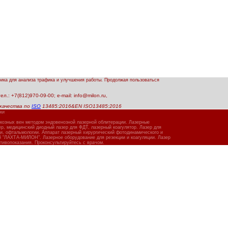
рика для анализа трафика и улучшения работы. Продолжая пользоваться
.: +7(812)970-09-00; e-mail: info@milon.ru,
качества по
ISO
13485:2016&EN ISO13485:2016
ки
икозных вен методом эндовенозной лазерной облитерации. Лазерные
, медицинский диодный лазер для ФДТ, лазерный коагулятор. Лазер для
ии, офтальмологии. Аппарат лазерный хирургический фотодинамического и
й "ЛАХТА-МИЛОН". Лазерное оборудование для резекции и коагуляции. Лазер
тивопоказания. Проконсультируйтесь с врачом.