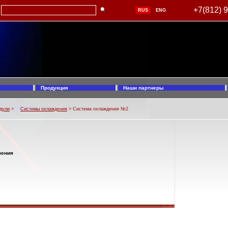
+7(812) 
RUS
ENG
Продукция
Наши партнеры
дули
>
Системы охлаждения
> Система охлаждения №2
чения