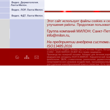
Видео. Дерматология.
Лахта-Милон.
Видео. ЛОР. Лахта-Милон.
Видео. ФДТ. Лахта-Милон.
Этот сайт использует файлы cookies и с
улучшения работы. Продолжая пользовать
Группа компаний МИЛОН: Санкт-Петерб
info@milon.ru,
На предприятии внедрена система
ISO13485:2016
Используется Яндекс Вебмастер и Счётчики Яндекс Метри
©1992 - 2026 МИЛОН ЛАЗЕР. Все права защищены.
Производство лазерной техники. Аппарат для лечения вар
медицинские аппараты ЛАХТА-МИЛОН: Хирургический лазер
флебологии, ЭВЛК, стоматологии, гинекологии, дерматолог
гипертермического режимов воздействия, программируемы
для удаления новообразований кожи и слизистых. Есть про