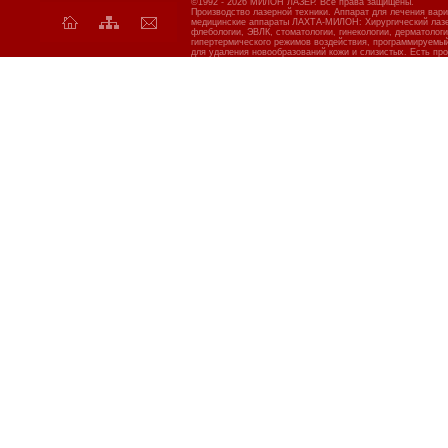
©1992 - 2026 МИЛОН ЛАЗЕР. Все права защищены.
Производство лазерной техники. Аппарат для лечения вар
медицинские аппараты ЛАХТА-МИЛОН: Хирургический лазер
флебологии, ЭВЛК, стоматологии, гинекологии, дерматолог
гипертермического режимов воздействия, программируемы
для удаления новообразований кожи и слизистых. Есть про