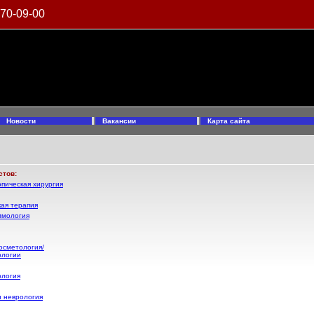
970-09-00
Новости
Вакансии
Карта сайта
стов:
пическая хирургия
ая терапия
ммология
осметология/
ологии
ология
и неврология