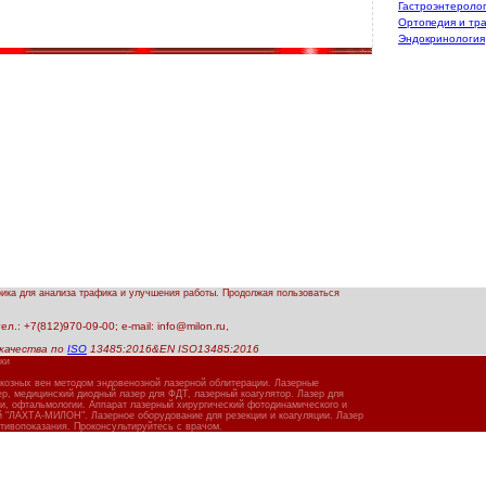
Гастроэнтероло
Ортопедия и тр
Эндокринология
рика для анализа трафика и улучшения работы. Продолжая пользоваться
.: +7(812)970-09-00; e-mail: info@milon.ru,
качества по
ISO
13485:2016&EN ISO13485:2016
ки
икозных вен методом эндовенозной лазерной облитерации. Лазерные
, медицинский диодный лазер для ФДТ, лазерный коагулятор. Лазер для
ии, офтальмологии. Аппарат лазерный хирургический фотодинамического и
й "ЛАХТА-МИЛОН". Лазерное оборудование для резекции и коагуляции. Лазер
тивопоказания. Проконсультируйтесь с врачом.