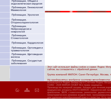
Публикации. Общая и
эндоскопическая хирургия
Публикации. Гинекология/
Маммология
Публикации. Урология
Публикации.
Оториноларингология
Публикации.
Нейрохирургия и
неврология
Публикации.
Стоматология
Публикации. Кардиология
Публикации. Ортопедия и
травматология
Публикации. Щитовидная
железа
Публикации. Сосудистые
заболевания
Этот сайт использует файлы cookies и сервис Яндекс Мет
сайтом, вы соглашаетесь с обработкой данных.
Группа компаний МИЛОН: Санкт-Петербург, Москва, тел
На предприятии внедрена система менеджмента 
Используется Яндекс Вебмастер и Счётчики Яндекс Метри
©1992 - 2026 МИЛОН ЛАЗЕР. Все права защищены.
Производство лазерной техники. Аппарат для лечения вар
медицинские аппараты ЛАХТА-МИЛОН: Хирургический лазер
флебологии, ЭВЛК, стоматологии, гинекологии, дерматолог
гипертермического режимов воздействия, программируемы
для удаления новообразований кожи и слизистых. Есть про