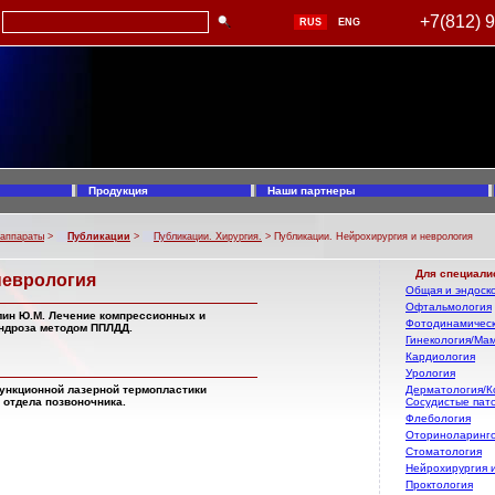
+7(812) 
RUS
ENG
Продукция
Наши партнеры
 аппараты
>
Публикации
>
Публикации. Хирургия.
> Публикации. Нейрохирургия и неврология
Для специали
неврология
Общая и эндоско
Офтальмология
алин Ю.М. Лечение компрессионных и
Фотодинамическ
ндроза методом ППЛДД.
Гинекология/Ма
Кардиология
Урология
 пункционной лазерной термопластики
Дерматология/К
 отдела позвоночника.
Сосудистые пат
Флебология
Оториноларинг
Стоматология
Нейрохирургия 
Проктология