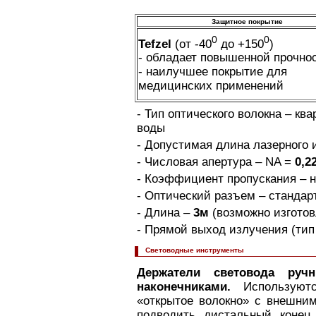
Защитное покрытие
0
0
Tefzel
(от -40
до +150
)
- обладает повышенной прочно
- наилучшее покрытие для
медицинских применений
- Тип оптического волокна – кв
воды
- Допустимая длина лазерного 
- Числовая апертура – NA =
0,2
- Коэффициент пропускания – 
- Оптический разъем – станда
- Длина –
3м
(возможно изготов
- Прямой выход излучения (тип 
Cветоводные инструменты
Держатели световода ручн
наконечниками.
Используютс
«открытое волокно» с внешни
подводить дистальный конец 