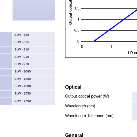
SLW - 635
SLW - 665
SLW - 810
SLW - 915
SLW - 970
SLW - 1060
SLW - 1260
Optical
SLW - 1300
SLW - 1550
Output optical power (W)
SLW - 1750
Wavelength (nm)
Wavelength Tolerance (nm)
General