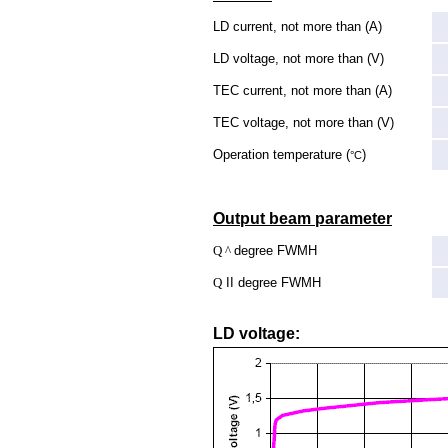
LD current, not more than (A)
LD voltage, not more than (V)
TEC current, not more than (A)
TEC voltage, not more than (V)
Operation temperature (
)
°C
Output beam parameter
Q ^
degree FWMH
Q
II degree FWMH
LD voltage: