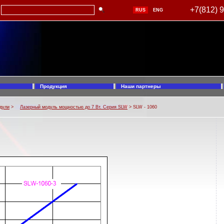
+7(812) 
RUS
ENG
Продукция
Наши партнеры
дули
>
Лазерный модуль мощностью до 7 Вт. Серия SLW
> SLW - 1060