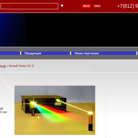
+7(812) 
RUS
ENG
Продукция
Наши партнеры
дули
> Белый Лазер SC-2
ий
00 nm